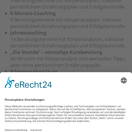
5 Beratungstermine mit Körperanalysen, inklusive
persönlichem Ernährungsplan und Erfolgskontrolle
6-Monats-Coaching
8 Beratungstermine mit Körperanalysen, inklusive
persönlichem Ernährungsplan und Erfolgskontrolle
Jahrescoaching
14 Beratungstermine mit Körperanalysen, inklusive
persönlichem Ernährungsplan und Erfolgskontrolle
„Die Stunde“ – einmalige Kurzberatung
60 Minuten mit Körperanalyse und wertvollen Tipps,
aber ohne persönlichen Ernährungsplan
Körperanalyse to go
NIR-Messung am Bizeps mit Ausdruck einer
persönlichen „Körperurkunde“
Was kostet das Ganze?
Ich biete Ihnen, verglichen mit vielen anderen
individuellen Coachings und Abnehmprogrammen am
Markt, faire Preise an. Kontaktieren Sie mich bei
Interesse einfach.