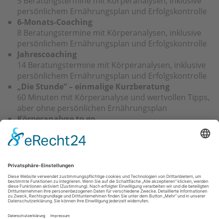
5 Beratungstermine mit Körperanalysen, inklusive
persönlichem Ernährungsplan und Erfolgskontrolle
6-Monats-Coaching
8 Beratungstermine mit Körperanalysen, inklusive
persönlichem Ernährungsplan und Erfolgskontrolle
Jahrescoaching
14 Beratungstermine mit Körperanalysen, inklusive
persönlichem Ernährungsplan und Erfolgskontrolle
„Die Stunde“ – einmalige Kurzberatung
60 Minuten mit Körperanalyse und wertvollen Tipps,
aber ohne persönlichen Ernährungsplan
Körperanalyse to go
NIR-Messung am Bizeps mit Ausdruck einer
persönlichen „Körperurkunde“
Was kostet das Ganze?
Ich biete Ihnen, verglichen mit vielen anderen
individuellen Coachings und Abnehmprogrammen am
Markt, faire Preise an. Kontaktieren Sie mich bei
Interesse einfach.