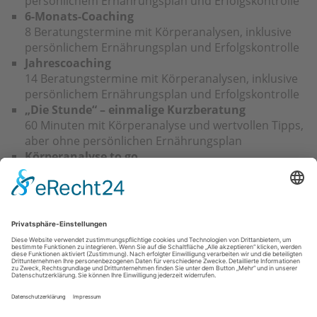
persönlichem Ernährungsplan und Erfolgskontrolle
6-Monats-Coaching
8 Beratungstermine mit Körperanalysen, inklusive
persönlichem Ernährungsplan und Erfolgskontrolle
Jahrescoaching
14 Beratungstermine mit Körperanalysen, inklusive
persönlichem Ernährungsplan und Erfolgskontrolle
„Die Stunde“ – einmalige Kurzberatung
60 Minuten mit Körperanalyse und wertvollen Tipps,
aber ohne persönlichen Ernährungsplan
Körperanalyse to go
NIR-Messung am Bizeps mit Ausdruck einer
persönlichen „Körperurkunde“
Was kostet das Ganze?
Ich biete Ihnen, verglichen mit vielen anderen
individuellen Coachings und Abnehmprogrammen am
Markt, faire Preise an. Kontaktieren Sie mich bei
Interesse einfach.