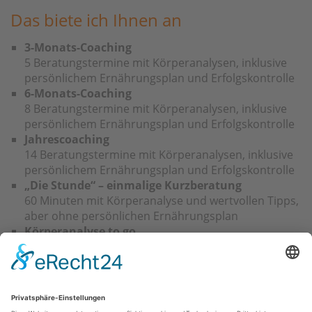
Das biete ich Ihnen an
3-Monats-Coaching
5 Beratungstermine mit Körperanalysen, inklusive
persönlichem Ernährungsplan und Erfolgskontrolle
6-Monats-Coaching
8 Beratungstermine mit Körperanalysen, inklusive
persönlichem Ernährungsplan und Erfolgskontrolle
Jahrescoaching
14 Beratungstermine mit Körperanalysen, inklusive
persönlichem Ernährungsplan und Erfolgskontrolle
„Die Stunde“ – einmalige Kurzberatung
60 Minuten mit Körperanalyse und wertvollen Tipps,
aber ohne persönlichen Ernährungsplan
Körperanalyse to go
NIR-Messung am Bizeps mit Ausdruck einer
persönlichen „Körperurkunde“
Was kostet das Ganze?