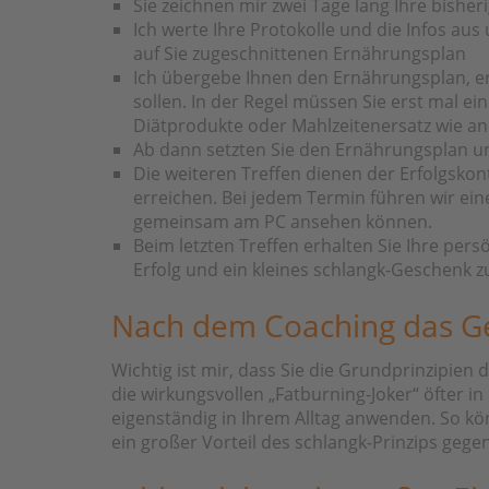
Sie zeichnen mir zwei Tage lang Ihre bishe
Ich werte Ihre Protokolle und die Infos a
auf Sie zugeschnittenen Ernährungsplan
Ich übergebe Ihnen den Ernährungsplan, e
sollen. In der Regel müssen Sie erst mal e
Diätprodukte oder Mahlzeitenersatz wie an
Ab dann setzten Sie den Ernährungsplan un
Die weiteren Treffen dienen der Erfolgskon
erreichen. Bei jedem Termin führen wir ei
gemeinsam am PC ansehen können.
Beim letzten Treffen erhalten Sie Ihre pe
Erfolg und ein kleines schlangk-Geschenk 
Nach dem Coaching das Gew
Wichtig ist mir, dass Sie die Grundprinzipien
die wirkungsvollen „Fatburning-Joker“ öfter i
eigenständig in Ihrem Alltag anwenden. So kö
ein großer Vorteil des schlangk-Prinzips ge