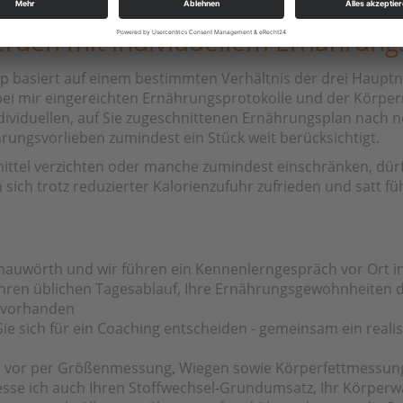
den mit individuellem Ernährung
zip basiert auf einem bestimmten Verhältnis der drei Haupt
bei mir eingereichten Ernährungsprotokolle und der Körpe
ndividuellen, auf Sie zugeschnittenen Ernährungsplan nach 
rungsvorlieben zumindest ein Stück weit berücksichtigt.
mittel verzichten oder manche zumindest einschränken, dür
sich trotz reduzierter Kalorienzufuhr zufrieden und satt fü
auwörth und wir führen ein Kennenlerngespräch vor Ort in 
hren üblichen Tagesablauf, Ihre Ernährungsgewohnheiten da
s vorhanden
Sie sich für ein Coaching entscheiden - gemeinsam ein rea
e vor per Größenmessung, Wiegen sowie Körperfettmessung
sse ich auch Ihren Stoffwechsel-Grundumsatz, Ihr Körperwa