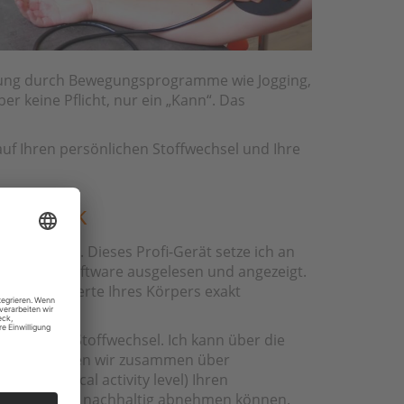
ennung durch Bewegungsprogramme wie Jogging,
r keine Pflicht, nur ein „Kann“. Das
 auf Ihren persönlichen Stoffwechsel und Ihre
 Technik
durchführe. Dieses Profi-Gerät setze ich an
modernen Software ausgelesen und angezeigt.
e weitere Werte Ihres Körpers exakt
n, ist Ihr Stoffwechsel. Ich kann über die
diesem können wir zusammen über
L = physical activity level) Ihren
Sie rasch und nachhaltig abnehmen können.