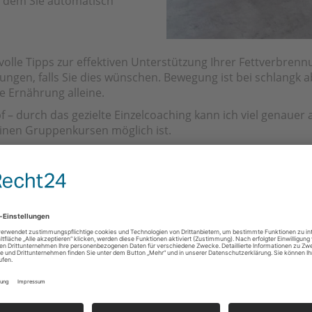
t dem Sie automatisch
tvolle Tipps zur effektiven Unterstützung Ihrer Fettverbr
en, falls Sie dies wünschen. Bewegung ist bei schlangk abe
e Ernährung alleine.
pf – durch das gezielte Einzelcoaching kann ich viel genauer
einen Gruppenkursen möglich ist.
 Ihren Stoffwechsel mit modernster
rofessionelle Körperanalyse per FUTREX-Nah-Infrarottechnik 
rch. Das Ergebnis der Analyse wird am PC von einer hoch
e Muskelmasse, den Wassergehalt, die Knochenmasse und viel
r entscheidender Wert, den ich mit meinem Gerät messen kan
 „Ruheenergieverbrauch“ Ihres Körpers) bestimmen. Aus 
atz und zu möglichen Bewegungseinheiten (Leistungsumsatz PA
volle tägliche Kalorienzufuhr für Sie festlegen, mit der 