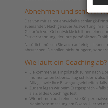
Abnehmen und schlank wer
Das von mir selbst entwickelte schlangk-Prin
zueinander. Nach genauer Auswertung Ihrer 
Gespräch vor Ort entwickle ich Ihnen einen i
Fettverbrennung, der Ihre persönlichen Ernäh
Natürlich müssen Sie auch auf einige Lebens
abrutschen. Sie sollen nicht hungern, sondern 
Wie läuft ein Coaching ab?
Sie kommen aus Ingolstadt zu mir nach Don
momentanen Lebensalltag schildern, also I
Alltag sowie Ihre Bewegungseinheiten, fall
Zudem legen wir beim Erstgespräch – falls 
als Ziel des Coachings fest
Wir nehmen auch eine erste Körperanalys
Nahinfrarotmessung am Bizeps. Hierbei me