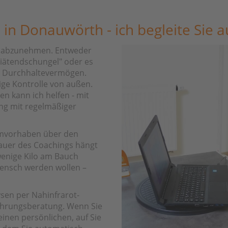
 in Donauwörth - ich begleite Sie 
ne abzunehmen. Entweder
"Diätendschungel" oder es
as Durchhaltevermögen.
ge Kontrolle von außen.
n kann ich helfen - mit
ng mit regelmäßiger
ehmvorhaben über den
auer des Coachings hängt
 wenige Kilo am Bauch
Mensch werden wollen –
ysen per Nahinfrarot-
ährungsberatung. Wenn Sie
inen persönlichen, auf Sie