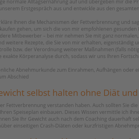
rige normale Alltagsernährung auf und übergeben mir die Pr
us unserem Erstgespräch aus und entwickle aus den gesamte
rkläre Ihnen die Mechanismen der Fettverbrennung und sag
inkaufen gehen, um sich die von mir empfohlenen gesunden L
dere Mitbewerber – bei mir nehmen Sie mit ganz normalen, 
d weitere Rezepte, die Sie von mir erhalten, eigenständi
trolle bzw. der Verordnung weiterer Maßnahmen (falls nötig
ne exakte Körperanalyse durch, sodass wir uns Ihren Fortsc
rsönliche Abnehmurkunde zum Einrahmen, Aufhängen oder ein
zum Abschied
icht selbst halten ohne Diät und J
 der Fettverbrennung verstanden haben. Auch sollten Sie die
n Ihren Speiseplan einbauen. Dieses Wissen vermittle ich Ih
nnen Sie Ihr Gewicht auch nach dem Coaching dauerhaft selb
genüber einseitigen Crash-Diäten oder kurzfristigen Abneh