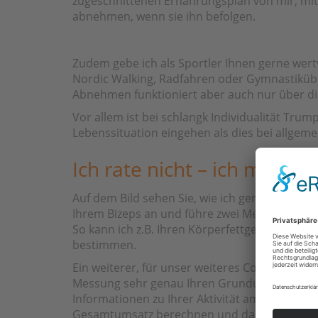
zugeschnittenen Ernährungsplan von mir, mi
abnehmen, wenn sie ihn befolgen.
Zudem gebe ich als Sportler Ihnen gerne wer
Nordic Walking, Radfahren oder Gymnastikübung
Abnehmen funktioniert aber auch nur über di
Vor allem ist bei schlangk Individualität Trum
Lebenssituation eingehen als dies bei allgem
Ich rate nicht – ich messe
Auf dem Bild sehen Sie, wie ich gerade eine p
Ihrem Bizeps an und führe zwei Messungen du
So kann ich z.B. Ihren Körperfettgehalt, Ihr
bestimmen.
Ein weiterer, für unser weiteres Coaching seh
Messung sehr genau Ihren Grundumsatz (den
Informationen zu Ihrer Aktivität am Arbeitspl
Gesamtumsatz berechnen und dadurch eine sinn