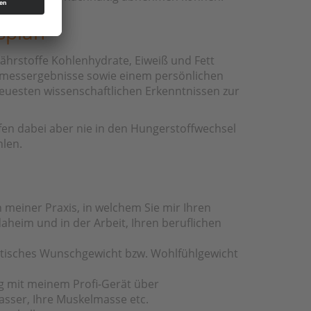
splan
nährstoffe Kohlenhydrate, Eiweiß und Fett
rmessergebnisse sowie einem persönlichen
neuesten wissenschaftlichen Erkenntnissen zur
fen dabei aber nie in den Hungerstoffwechsel
hlen.
meiner Praxis, in welchem Sie mir Ihren
heim und in der Arbeit, Ihren beruflichen
listisches Wunschgewicht bzw. Wohlfühlgewicht
 mit meinem Profi-Gerät über
sser, Ihre Muskelmasse etc.