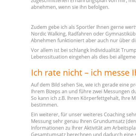
zugeschnittenen Ernährungsplan von mir, mi
abnehmen, wenn sie ihn befolgen.
Zudem gebe ich als Sportler Ihnen gerne wer
Nordic Walking, Radfahren oder Gymnastikübung
Abnehmen funktioniert aber auch nur über di
Vor allem ist bei schlangk Individualität Trum
Lebenssituation eingehen als dies bei allgem
Ich rate nicht – ich messe
Auf dem Bild sehen Sie, wie ich gerade eine p
Ihrem Bizeps an und führe zwei Messungen du
So kann ich z.B. Ihren Körperfettgehalt, Ihr
bestimmen.
Ein weiterer, für unser weiteres Coaching seh
Messung sehr genau Ihren Grundumsatz (den
Informationen zu Ihrer Aktivität am Arbeitspl
Gesamtumsatz berechnen und dadurch eine sinn