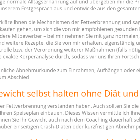
rige normale Alltagsernährung auf und übergeben mir die Pr
us unserem Erstgespräch aus und entwickle aus den gesamte
rkläre Ihnen die Mechanismen der Fettverbrennung und sag
inkaufen gehen, um sich die von mir empfohlenen gesunden L
dere Mitbewerber – bei mir nehmen Sie mit ganz normalen, 
d weitere Rezepte, die Sie von mir erhalten, eigenständi
trolle bzw. der Verordnung weiterer Maßnahmen (falls nötig
ne exakte Körperanalyse durch, sodass wir uns Ihren Fortsc
rsönliche Abnehmurkunde zum Einrahmen, Aufhängen oder ein
zum Abschied
icht selbst halten ohne Diät und J
 der Fettverbrennung verstanden haben. Auch sollten Sie die
n Ihren Speiseplan einbauen. Dieses Wissen vermittle ich Ih
nnen Sie Ihr Gewicht auch nach dem Coaching dauerhaft selb
genüber einseitigen Crash-Diäten oder kurzfristigen Abneh