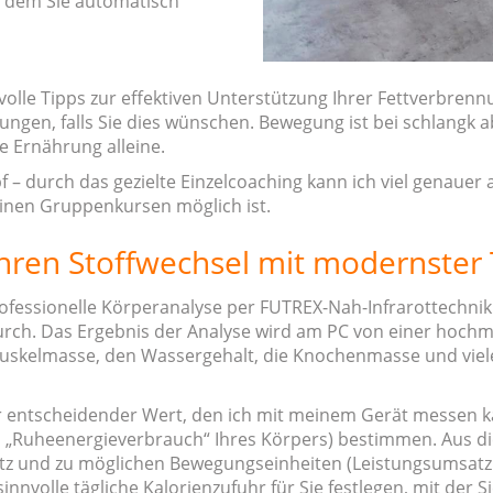
t dem Sie automatisch
tvolle Tipps zur effektiven Unterstützung Ihrer Fettverbr
en, falls Sie dies wünschen. Bewegung ist bei schlangk abe
e Ernährung alleine.
pf – durch das gezielte Einzelcoaching kann ich viel genauer
einen Gruppenkursen möglich ist.
 Ihren Stoffwechsel mit modernster
rofessionelle Körperanalyse per FUTREX-Nah-Infrarottechnik 
rch. Das Ergebnis der Analyse wird am PC von einer hoch
e Muskelmasse, den Wassergehalt, die Knochenmasse und viel
r entscheidender Wert, den ich mit meinem Gerät messen kan
 „Ruheenergieverbrauch“ Ihres Körpers) bestimmen. Aus 
atz und zu möglichen Bewegungseinheiten (Leistungsumsatz PA
volle tägliche Kalorienzufuhr für Sie festlegen, mit der 