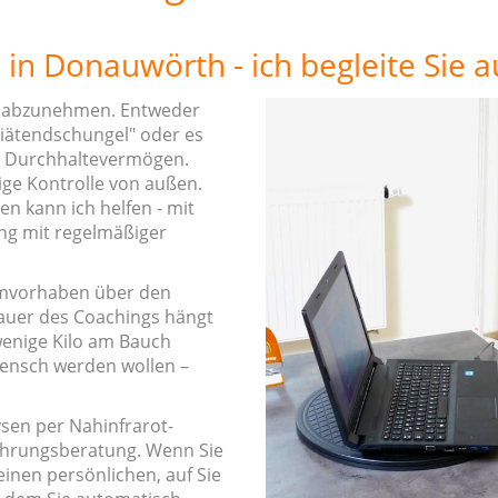
 in Donauwörth - ich begleite Sie 
ne abzunehmen. Entweder
"Diätendschungel" oder es
as Durchhaltevermögen.
ge Kontrolle von außen.
n kann ich helfen - mit
ng mit regelmäßiger
ehmvorhaben über den
auer des Coachings hängt
 wenige Kilo am Bauch
Mensch werden wollen –
ysen per Nahinfrarot-
ährungsberatung. Wenn Sie
inen persönlichen, auf Sie