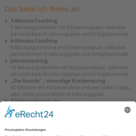
Das biete ich Ihnen an
3-Monats-Coaching
5 Beratungstermine mit Körperanalysen, inklusive
persönlichem Ernährungsplan und Erfolgskontrolle
6-Monats-Coaching
8 Beratungstermine mit Körperanalysen, inklusive
persönlichem Ernährungsplan und Erfolgskontrolle
Jahrescoaching
14 Beratungstermine mit Körperanalysen, inklusive
persönlichem Ernährungsplan und Erfolgskontrolle
„Die Stunde“ – einmalige Kurzberatung
60 Minuten mit Körperanalyse und wertvollen Tipps,
aber ohne persönlichen Ernährungsplan
Körperanalyse to go
NIR-Messung am Bizeps mit Ausdruck einer
persönlichen „Körperurkunde“
Was kostet das Ganze?