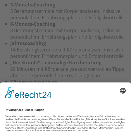
3-Monats-Coaching
5 Beratungstermine mit Körperanalysen, inklusive
persönlichem Ernährungsplan und Erfolgskontrolle
6-Monats-Coaching
8 Beratungstermine mit Körperanalysen, inklusive
persönlichem Ernährungsplan und Erfolgskontrolle
Jahrescoaching
14 Beratungstermine mit Körperanalysen, inklusive
persönlichem Ernährungsplan und Erfolgskontrolle
„Die Stunde“ – einmalige Kurzberatung
60 Minuten mit Körperanalyse und wertvollen Tipps,
aber ohne persönlichen Ernährungsplan
Körperanalyse to go
NIR-Messung am Bizeps mit Ausdruck einer
persönlichen „Körperurkunde“
Was kostet das Ganze?
Ich biete Ihnen, verglichen mit vielen anderen
individuellen Coachings und Abnehmprogrammen am