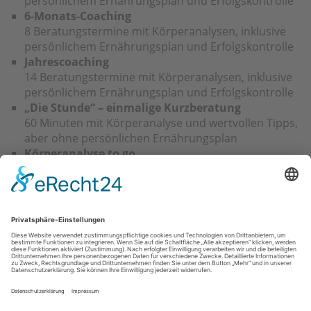
persönlichem Ernährungsplan und Erfolgskontrolle
6-Monats-Coaching
8 Beratungstermine mit Körperanalysen, inklusive
persönlichem Ernährungsplan und Erfolgskontrolle
Jahrescoaching
14 Beratungstermine mit Körperanalysen, inklusive
persönlichem Ernährungsplan und Erfolgskontrolle
„Die Stunde“ – einmalige Kurzberatung
60 Minuten mit Körperanalyse und wertvollen Tipps,
aber ohne persönlichen Ernährungsplan
Körperanalyse to go
NIR-Messung am Bizeps mit Ausdruck einer
persönlichen „Körperurkunde“
Was kostet das Ganze?
Ich biete Ihnen, verglichen mit vielen anderen
individuellen Coachings und Abnehmprogrammen am
Markt, faire Preise an. Kontaktieren Sie mich bei
Interesse einfach.